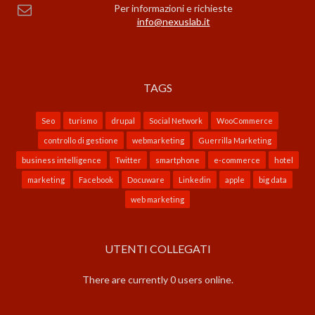
Per informazioni e richieste
info@nexuslab.it
TAGS
Seo
turismo
drupal
Social Network
WooCommerce
controllo di gestione
webmarketing
Guerrilla Marketing
business intelligence
Twitter
smartphone
e-commerce
hotel
marketing
Facebook
Docuware
Linkedin
apple
big data
web marketing
UTENTI COLLEGATI
There are currently 0 users online.