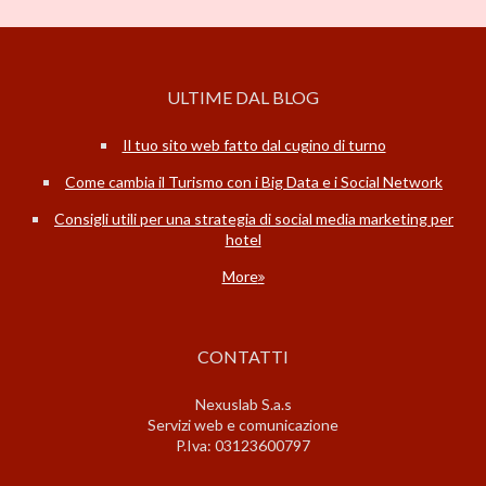
ULTIME DAL BLOG
Il tuo sito web fatto dal cugino di turno
Come cambia il Turismo con i Big Data e i Social Network
Consigli utili per una strategia di social media marketing per
hotel
More
CONTATTI
Nexuslab S.a.s
Servizi web e comunicazione
P.Iva: 03123600797