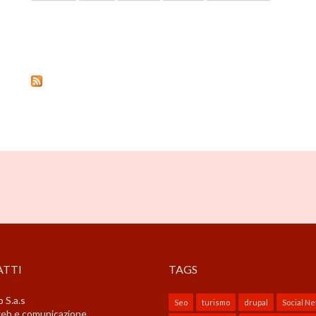
TTI
TAGS
 S.a.s
Seo
turismo
drupal
Social N
web e comunicazione