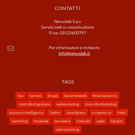
CONTATTI
Nexuslab S.a.s
Servizi web e comunicazione
P.Iva: 03123600797
Per informazioni e richieste
info@nexuslab.it
TAGS
Seo
turismo
drupal
Social Network
WooCommerce
controllo di gestione
webmarketing
Guerrilla Marketing
business intelligence
Twitter
smartphone
e-commerce
hotel
marketing
Facebook
Docuware
Linkedin
apple
big data
web marketing